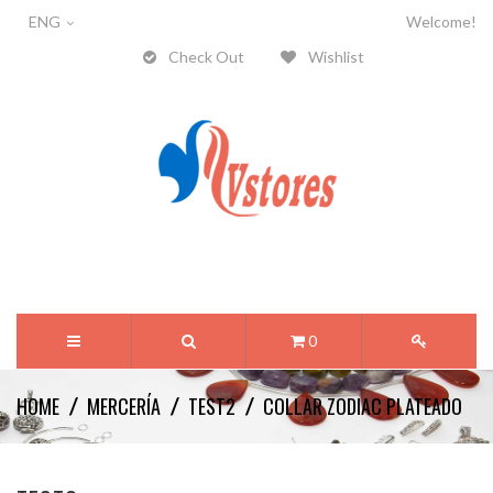
ENG
Welcome!
Check Out
Wishlist
0
HOME
MERCERÍA
TEST2
COLLAR ZODIAC PLATEADO