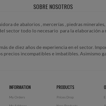
SOBRE NOSOTROS
dora de abalorios , mercerías , piedras minerales, 
l sector todo lo necesario para la elaboración a m
 más de diez años de experiencia en el sector. Imp
nos precios incompatibles e imbatibles. Asimismo g
INFORMATION
PRODUCTS
O
My Orders
Prices Drop
E
My Address
New Products
A