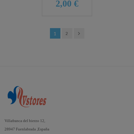
2,00 €
1
2
Villafranca del bierzo 12,
28947 Fuenlabrada ,España