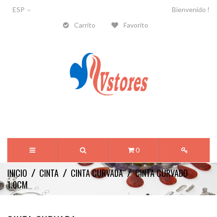
ESP
Bienvenido !
Carrito
Favorito
0
INICIO
CINTA
CINTA CURVADA
CINTA CURVADO
1.0CM